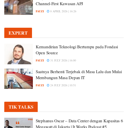
Channel-First Kawasan APJ
FAUZI
8 APRIL 2026 | 16:26
EXPERT
Kemandirian Teknologi Bertumpu pada Fondasi
Open Source
FAUZI
31 JULY 2026 | 16:00
Saatnya Berhenti Terjebak di Masa Lalu dan Mulai
Membangun Masa Depan IT
FAUZI
24 JULY 2026 | 10:51
TIK TALKS
Stephanus Oscar – Data Center dengan Kapasitas 6
Megawatt di Jakarta | It Works Podcast #5