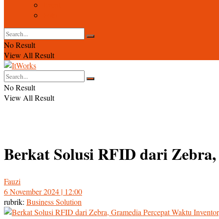
Event
Foto
No Result
View All Result
No Result
View All Result
Berkat Solusi RFID dari Zebra
Fauzi
6 November 2024 | 12:00
rubrik:
Business Solution