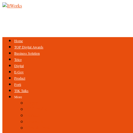
Home
TOP Digital Awards
Business Solution
Telco
Digital
E-Gov
Product
Forti
TIK Talks
More
Expert
ICT Profile
Fintech
Research
Tips & Trick