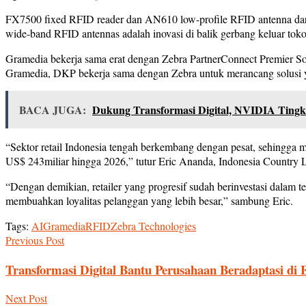
FX7500 fixed RFID reader dan AN610 low-profile RFID antenna dari
wide-band RFID antennas adalah inovasi di balik gerbang keluar tok
Gramedia bekerja sama erat dengan Zebra PartnerConnect Premier So
Gramedia, DKP bekerja sama dengan Zebra untuk merancang solusi 
BACA JUGA:
Dukung Transformasi Digital, NVIDIA Tingk
“Sektor retail Indonesia tengah berkembang dengan pesat, sehingga me
US$ 243miliar hingga 2026,” tutur Eric Ananda, Indonesia Country 
“Dengan demikian, retailer yang progresif sudah berinvestasi dalam 
membuahkan loyalitas pelanggan yang lebih besar,” sambung Eric.
Tags:
AI
Gramedia
RFID
Zebra Technologies
Previous Post
Transformasi Digital Bantu Perusahaan Beradaptasi di 
Next Post