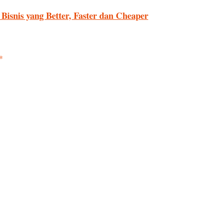
isnis yang Better, Faster dan Cheaper
*