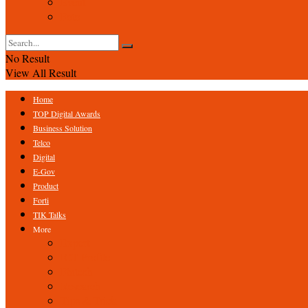
Event
Foto
No Result
View All Result
Home
TOP Digital Awards
Business Solution
Telco
Digital
E-Gov
Product
Forti
TIK Talks
More
Expert
ICT Profile
Fintech
Research
Tips & Trick