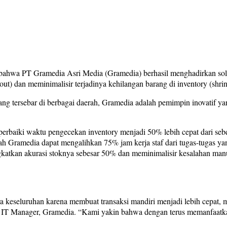
ahwa PT Gramedia Asri Media (Gramedia) berhasil menghadirkan solusi
out) dan meminimalisir terjadinya kehilangan barang di inventory (shri
yang tersebar di berbagai daerah, Gramedia adalah pemimpin inovatif ya
perbaiki waktu pengecekan inventory menjadi 50% lebih cepat dari se
ah Gramedia dapat mengalihkan 75% jam kerja staf dari tugas-tugas yan
katkan akurasi stoknya sebesar 50% dan meminimalisir kesalahan man
a keseluruhan karena membuat transaksi mandiri menjadi lebih cepat,
 IT Manager, Gramedia. “Kami yakin bahwa dengan terus memanfaatkan 