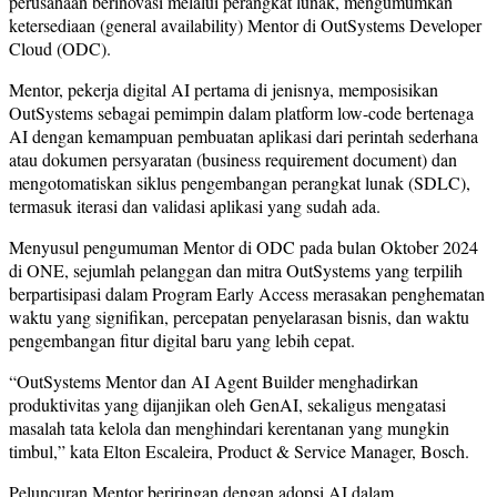
perusahaan berinovasi melalui perangkat lunak, mengumumkan
ketersediaan (general availability) Mentor di OutSystems Developer
Cloud (ODC).
Mentor, pekerja digital AI pertama di jenisnya, memposisikan
OutSystems sebagai pemimpin dalam platform low-code bertenaga
AI dengan kemampuan pembuatan aplikasi dari perintah sederhana
atau dokumen persyaratan (business requirement document) dan
mengotomatiskan siklus pengembangan perangkat lunak (SDLC),
termasuk iterasi dan validasi aplikasi yang sudah ada.
Menyusul pengumuman Mentor di ODC pada bulan Oktober 2024
di ONE, sejumlah pelanggan dan mitra OutSystems yang terpilih
berpartisipasi dalam Program Early Access merasakan penghematan
waktu yang signifikan, percepatan penyelarasan bisnis, dan waktu
pengembangan fitur digital baru yang lebih cepat.
“OutSystems Mentor dan AI Agent Builder menghadirkan
produktivitas yang dijanjikan oleh GenAI, sekaligus mengatasi
masalah tata kelola dan menghindari kerentanan yang mungkin
timbul,” kata Elton Escaleira, Product & Service Manager, Bosch.
Peluncuran Mentor beriringan dengan adopsi AI dalam