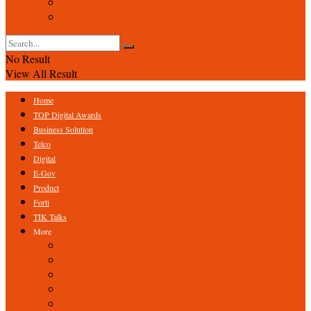
Event
Foto
No Result
View All Result
Home
TOP Digital Awards
Business Solution
Telco
Digital
E-Gov
Product
Forti
TIK Talks
More
Expert
ICT Profile
Fintech
Research
Tips & Trick