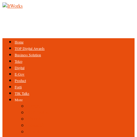
Home
TOP Digital Awards
Business Solution
Telco
Digital
E-Gov
Product
Forti
TIK Talks
More
Expert
ICT Profile
Fintech
Research
Tips & Trick