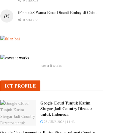
0 SHARES
iPhone 5S Warna Emas Dinanti Fanboy di China
0 SHARES
cover it works
ICT PROFILE
Google Cloud Tunjuk Karim
Siregar Jadi Country Director
untuk Indonesia
23 JUNE 2026 | 14:43
Google Cloud menunjuk Karim Siregar sebagai Country