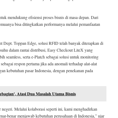
uk mendukung efisiensi proses bisnis di masa depan. Dari
semuanya bisa ditingkatkan performanya melalui pemanfaatan
Dept. Toppan Edge, solusi RFID telah banyak diterapkan di
suhu dalam rantai distribusi, Easy Checkout LiteX yang
ih seamless, serta e-Platch sebagai solusi untuk monitoring
g sebagai respon pertama jika ada anomali terhadap alat-alat
dengan kebutuhan pasar Indonesia, dengan penekanan pada
Sebagian', Atasi Dua Masalah Utama Bisnis
r negeri. Melalui kolaborasi seperti ini, kami menghadirkan
 benar-benar menjawab kebutuhan perusahaan di Indonesia,” ujar