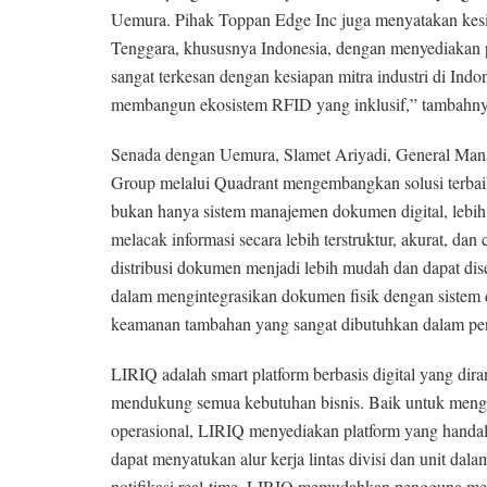
Uemura. Pihak Toppan Edge Inc juga menyatakan kesi
Tenggara, khususnya Indonesia, dengan menyediakan p
sangat terkesan dengan kesiapan mitra industri di Indo
membangun ekosistem RFID yang inklusif,” tambahny
Senada dengan Uemura, Slamet Ariyadi, General Ma
Group melalui Quadrant mengembangkan solusi terbaik 
bukan hanya sistem manajemen dokumen digital, lebih d
melacak informasi secara lebih terstruktur, akurat, dan
distribusi dokumen menjadi lebih mudah dan dapat d
dalam mengintegrasikan dokumen fisik dengan sistem d
keamanan tambahan yang sangat dibutuhkan dalam penge
LIRIQ adalah smart platform berbasis digital yang dir
mendukung semua kebutuhan bisnis. Baik untuk mengelo
operasional, LIRIQ menyediakan platform yang handal 
dapat menyatukan alur kerja lintas divisi dan unit dala
notifikasi real-time, LIRIQ memudahkan pengguna mem