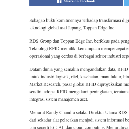
Share on Facebook
Sebagao bukti komitmennya terhadap transformasi dig
teknologi global asal Jepang, Toppan Edge Inc.
RDS Group dan Toppan Edge Inc. berfokus pada penge
Teknologi RFID memiliki kemampuan mempercepat efi
operasional yang cerdas di berbagai sektor industri sepe
Dalam dunia yang semakin mengandalkan data, RFID b
untuk industri logistik, ritel, kesehatan, manufaktur, h
Market Research, pasar global RFID diproyeksikan me
sendiri, adopsi RFID mengalami peningkatan, terutama 
integrasi sistem manajemen aset.
Menurut Randy Chandra selaku Direktur Utama RDS G
dari sekadar alat pelacakan menjadi sistem informasi b
lain seperti IoT, AI, dan cloud computing. Menurutny