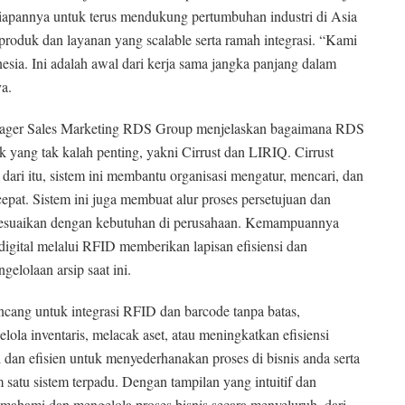
apannya untuk terus mendukung pertumbuhan industri di Asia
roduk dan layanan yang scalable serta ramah integrasi. “Kami
nesia. Ini adalah awal dari kerja sama jangka panjang dalam
a.
nager Sales Marketing RDS Group menjelaskan bagaimana RDS
yang tak kalah penting, yakni Cirrust dan LIRIQ. Cirrust
ari itu, sistem ini membantu organisasi mengatur, mencari, dan
 cepat. Sistem ini juga membuat alur proses persetujuan dan
isesuaikan dengan kebutuhan di perusahaan. Kemampuannya
igital melalui RFID memberikan lapisan efisiensi dan
lolaan arsip saat ini.
ancang untuk integrasi RFID dan barcode tanpa batas,
la inventaris, melacak aset, atau meningkatkan efisiensi
dan efisien untuk menyederhanakan proses di bisnis anda serta
m satu sistem terpadu. Dengan tampilan yang intuitif dan
ahami dan mengelola proses bisnis secara menyeluruh, dari