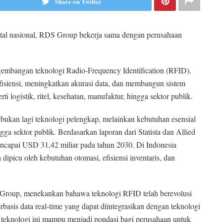
Share on Twitter
ital nasional, RDS Group bekerja sama dengan perusahaan
mbangan teknologi Radio-Frequency Identification (RFID).
siensi, meningkatkan akurasi data, dan membangun sistem
rti logistik, ritel, kesehatan, manufaktur, hingga sektor publik.
ukan lagi teknologi pelengkap, melainkan kebutuhan esensial
ingga sektor publik. Berdasarkan laporan dari Statista dan Allied
ncapai USD 31,42 miliar pada tahun 2030. Di Indonesia
dipicu oleh kebutuhan otomasi, efisiensi inventaris, dan
roup, menekankan bahawa teknologi RFID telah berevolusi
erbasis data real-time yang dapat diintegrasikan dengan teknologi
a teknologi ini mampu menjadi pondasi bagi perusahaan untuk