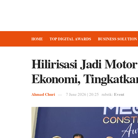
HOME
TOP DIGITAL AWARDS
BUSINESS SOLUTION
Hilirisasi Jadi Mot
Ekonomi, Tingkatka
Ahmad Churi
Event
7 June 2026 | 20:25
rubrik: