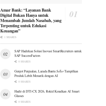
Amar Bank: “Layanan Bank
Digital Bukan Hanya untuk
Menambah Jumlah Nasabah, yang
Terpenting untuk Edukasi
Keuangan”
1 SHARES
SAP Hadirkan Solusi Inovasi SmartRecruiters untuk
SAP SuccessFactors
0 SHARES
Genjot Penjualan, Lazada Bantu
Seller
Tampilkan
Produk Lebih Menarik dengan AI
0 SHARES
Hadir di DTI-CX 2026, Rokid Kenalkan AI Smart
Glasses
0 SHARES