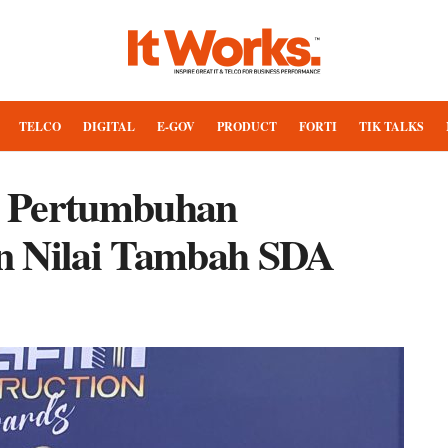
TELCO
DIGITAL
E-GOV
PRODUCT
FORTI
TIK TALKS
or Pertumbuhan
n Nilai Tambah SDA