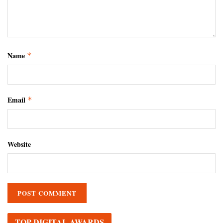
Name
*
Email
*
Website
TOP DIGITAL AWARDS