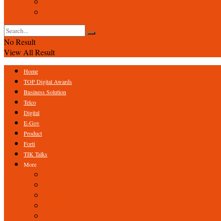
Event
Foto
No Result
View All Result
Home
TOP Digital Awards
Business Solution
Telco
Digital
E-Gov
Product
Forti
TIK Talks
More
Expert
ICT Profile
Fintech
Research
Tips & Trick