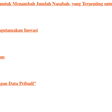
 untuk Menambah Jumlah Nasabah, yang Terpenting unt
gutamakan Inovasi
iun
ngan Data Pribadi”