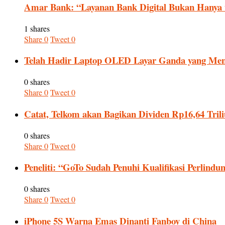
Amar Bank: “Layanan Bank Digital Bukan Hanya
1 shares
Share
0
Tweet
0
Telah Hadir Laptop OLED Layar Ganda yang Men
0 shares
Share
0
Tweet
0
Catat, Telkom akan Bagikan Dividen Rp16,64 Tril
0 shares
Share
0
Tweet
0
Peneliti: “GoTo Sudah Penuhi Kualifikasi Perlindu
0 shares
Share
0
Tweet
0
iPhone 5S Warna Emas Dinanti Fanboy di China