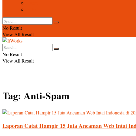
Event
Foto
No Result
View All Result
No Result
View All Result
Tag:
Anti-Spam
Laporan Catat Hampir 15 Juta Ancaman Web Intai Indo