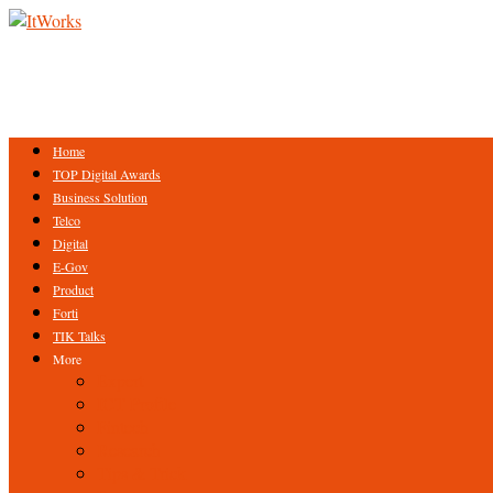
Home
TOP Digital Awards
Business Solution
Telco
Digital
E-Gov
Product
Forti
TIK Talks
More
Expert
ICT Profile
Fintech
Research
Tips & Trick