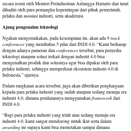
secara resmi oleh Menteri Perindustrian Airlangga Hartarto dan turut
dihadiri oleh para pemangku kepentingan dari pihak pemerintah,
pelaku dan asosiasi industri, serta akademisi
.
Ajang pengenalan teknologi
Ngakan mengemukakan, pada kesempatan itu,
akan ada 9
track
conferences
yang membahas 5 pilar dari INDI 4.0
.
“Kami berharap
dengan adanya pameran dan
conferences
tersebut, para penyedia
teknologi ataupun solusi terkait dengan industri 4.0 bisa
mengenalkan produk dan solusinya agar bisa dipakai oleh para
pelaku industri, sehingga memperkuat ekosistem industri 4.0 di
Indonesia,
”
u
jarnya.
Dalam rangkaian acara tersebut
,
juga akan di
berikan penghargaan
kepada
para pelaku industri yang sudah ataupun sedang menuju era
industri 4.0, di
mana penilaiannya menggunakan
framework
dari
INDI 4.0.
“Bagi para pelaku industri yang telah atau sedang menuju era
industri 4.0
,
kami sangat mendorong untuk ikut
serta
dalam
awarding
ini supaya kami bisa memetakan sampai di
mana