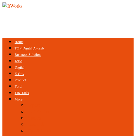
Home
TOP Digital Awards
Business Solution
Telco
Digital
E-Gov
Product
Forti
TIK Talks
More
Expert
ICT Profile
Fintech
Research
Tips & Trick