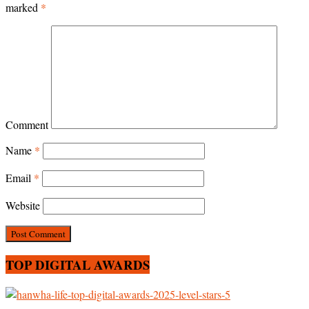
marked
*
Comment
Name
*
Email
*
Website
TOP DIGITAL AWARDS