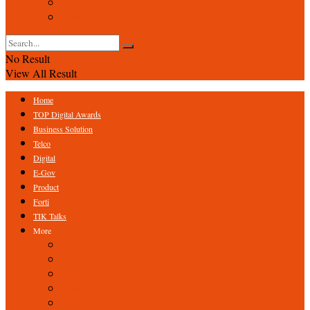
Event
Foto
No Result
View All Result
Home
TOP Digital Awards
Business Solution
Telco
Digital
E-Gov
Product
Forti
TIK Talks
More
Expert
ICT Profile
Fintech
Research
Tips & Trick