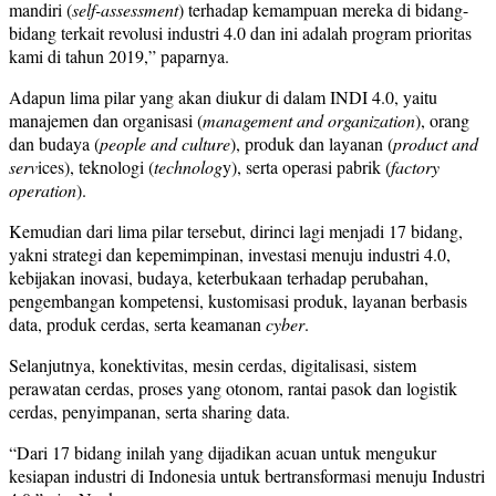
mandiri (
self-assessment
) terhadap kemampuan mereka di bidang-
bidang terkait revolusi industri 4.0 dan ini adalah program prioritas
kami di tahun 2019
,” paparnya.
Adapun lima pilar yang akan diukur di dalam INDI 4.0, yaitu
manajemen dan organisasi (
management and organization
), orang
dan budaya (
people and culture
), produk dan layanan (
product and
serv
ices), teknologi (
technolog
y), serta operasi pabrik (
factory
operation
).
Kemudian dari lima pilar tersebut, dirinci lagi menjadi 17 bidang,
yakni strategi dan kepemimpinan, investasi menuju industri 4.0,
kebijakan inovasi, budaya, keterbukaan terhadap perubahan,
pengembangan kompetensi, kustomisasi produk, layanan berbasis
data, produk cerdas, serta keamanan
cyber
.
Selanjutnya, konektivitas, mesin cerdas, digitalisasi, sistem
perawatan cerdas, proses yang otonom, rantai pasok dan logistik
cerdas, penyimpanan, serta sharing data.
“Dari 17 bidang inilah yang dijadikan acuan untuk mengukur
kesiapan industri di Indonesia untuk bertransformasi menuju Industri