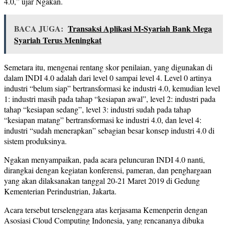
4.0,” ujar Ngakan.
BACA JUGA:
Transaksi Aplikasi M-Syariah Bank Mega
Syariah Terus Meningkat
Semetara itu, mengenai rentang skor penilaian, yang digunakan di
dalam INDI 4.0 adalah dari level 0 sampai level 4. Level 0 artinya
industri “belum siap” bertransformasi ke industri 4.0, kemudian level
1: industri masih pada tahap “kesiapan awal”, level 2: industri pada
tahap “kesiapan sedang”, level 3: industri sudah pada tahap
“kesiapan matang” bertransformasi ke industri 4.0, dan level 4:
industri “sudah menerapkan” sebagian besar konsep industri 4.0 di
sistem produksinya.
Ngakan menyampaikan, pada a
cara peluncuran
INDI 4.0 nanti,
dirangkai dengan kegiatan konferensi, pameran, dan penghargaan
yang
akan dilaksanakan
tanggal
20
-21
Maret 2019 di Gedung
Kementerian Perindustrian
, Jakarta.
Acara tersebut
terselenggara
atas kerja
sama
Kemenperin
dengan
Asosiasi Cloud Computing Indonesia
, yang rencananya dibuka