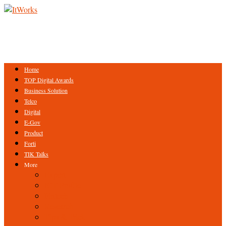
Home
TOP Digital Awards
Business Solution
Telco
Digital
E-Gov
Product
Forti
TIK Talks
More
Expert
ICT Profile
Fintech
Research
Tips & Trick