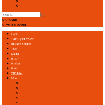
Event
Foto
No Result
View All Result
Home
TOP Digital Awards
Business Solution
Telco
Digital
E-Gov
Product
Forti
TIK Talks
More
Expert
ICT Profile
Fintech
Research
Tips & Trick