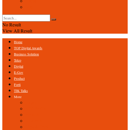
Event
Foto
No Result
View All Result
Home
TOP Digital Awards
Business Solution
Telco
Digital
E-Gov
Product
Forti
TIK Talks
More
Expert
ICT Profile
Fintech
Research
Tips & Trick