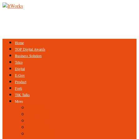
Home
TOP Digital Awards
Business Solution
Telco
Digital
E-Gov
Product
Forti
TIK Talks
More
Expert
ICT Profile
Fintech
Research
Tips & Trick