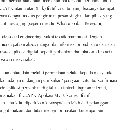
an berhati-hati dalam merespon hal tersebut, terutama untuk
.APK atau tautan (link) fiktif tertentu, yang biasanya terdapat
rbaru dengan modus pengiriman pesan singkat dari pihak yang
tant messaging (seperti melalui Whatsapp dan Telegram).
e social engineering, yakni teknik manipulasi dengan
mendapatkan akses mengambil informasi pribadi atau data-data
basis aplikasi digital, seperti perbankan dan platform financial
n gawai masyarakat.
kukan antara lain melalui permintaan pelaku kepada masyarakat
an adanya undangan pernikahan/ perayaan tertentu, konfirmasi
de aplikasi perbankan digital atau fintech, tagihan internet,
anamakan file .APK Aplikasi MyTelkomsel fiktif.
tan, untuk itu diperlukan kewaspadaan lebih dari pelanggan
yang dimaksud dan tidak menginformasikan kode apa pun