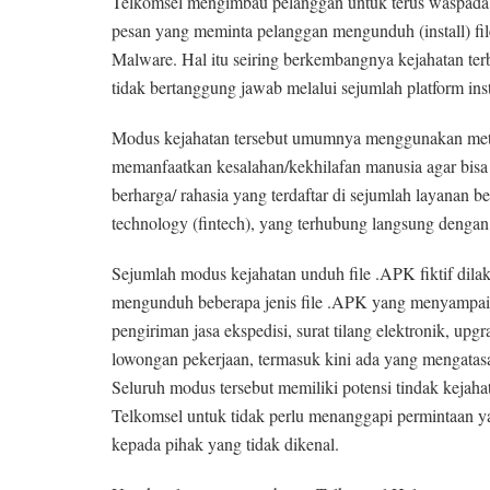
Telkomsel mengimbau pelanggan untuk terus waspada d
pesan yang meminta pelanggan mengunduh (install) file 
Malware. Hal itu seiring berkembangnya kejahatan te
tidak bertanggung jawab melalui sejumlah platform ins
Modus kejahatan tersebut umumnya menggunakan metod
memanfaatkan kesalahan/kekhilafan manusia agar bisa 
berharga/ rahasia yang terdaftar di sejumlah layanan ber
technology (fintech), yang terhubung langsung denga
Sejumlah modus kejahatan unduh file .APK fiktif dila
mengunduh beberapa jenis file .APK yang menyampaik
pengiriman jasa ekspedisi, surat tilang elektronik, upgra
lowongan pekerjaan, termasuk kini ada yang mengatas
Seluruh modus tersebut memiliki potensi tindak kejaha
Telkomsel untuk tidak perlu menanggapi permintaan 
kepada pihak yang tidak dikenal.