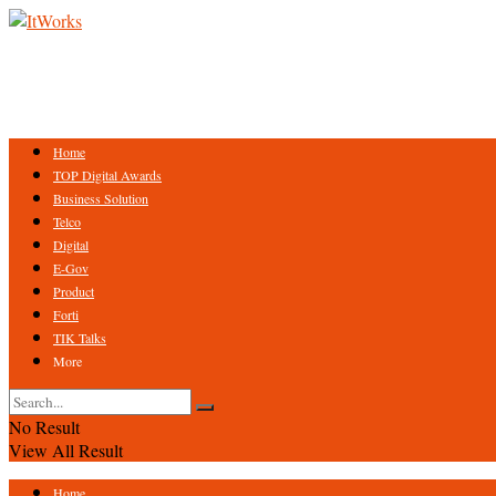
Home
TOP Digital Awards
Business Solution
Telco
Digital
E-Gov
Product
Forti
TIK Talks
More
No Result
View All Result
Home