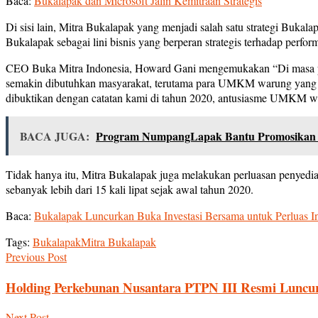
Baca:
Bukalapak dan Microsoft Jalin Kemitraan Strategis
Di sisi lain, Mitra Bukalapak yang menjadi salah satu strategi Buka
Bukalapak sebagai lini bisnis yang berperan strategis terhadap per
CEO Buka Mitra Indonesia, Howard Gani mengemukakan “Di masa pandem
semakin dibutuhkan masyarakat, terutama para UMKM warung yang seha
dibuktikan dengan catatan kami di tahun 2020, antusiasme UMKM w
BACA JUGA:
Program NumpangLapak Bantu Promosik
Tidak hanya itu, Mitra Bukalapak juga melakukan perluasan penyediaan
sebanyak lebih dari 15 kali lipat sejak awal tahun 2020.
Baca:
Bukalapak Luncurkan Buka Investasi Bersama untuk Perluas Ink
Tags:
Bukalapak
Mitra Bukalapak
Previous Post
Holding Perkebunan Nusantara PTPN III Resmi Luncurka
Next Post