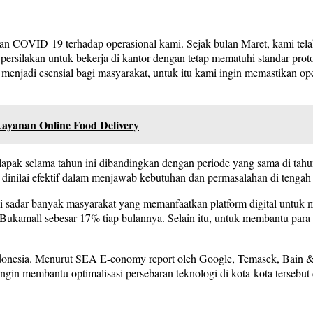
an COVID-19 terhadap operasional kami. Sejak bulan Maret, kami tel
 persilakan untuk bekerja di kantor dengan tetap mematuhi standar pr
enjadi esensial bagi masyarakat, untuk itu kami ingin memastikan ope
yanan Online Food Delivery
ukalapak selama tahun ini dibandingkan dengan periode yang sama di ta
g dinilai efektif dalam menjawab kebutuhan dan permasalahan di tengah
dar banyak masyarakat yang memanfaatkan platform digital untuk meme
i Bukamall sebesar 17% tiap bulannya. Selain itu, untuk membantu pa
Indonesia. Menurut SEA E-conomy report oleh Google, Temasek, Bain 
ngin membantu optimalisasi persebaran teknologi di kota-kota terseb