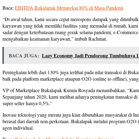
Baca:
EBITDA Bukalapak Meningkat 80% di Masa Pandemi
“Di awal tahun, kami secara cepat merespons dampak yang ditimbulk
karyawan yang tidak memiliki fasilitas yang memadai di rumah, kami
sadar dengan keterbatasan ruang gerak selama pandemi, e-Commerce m
mengabaikan keamanan karyawan,” imbuh Rachmat.
BACA JUGA:
Lazy Economy Jadi Pendorong Tumbuhnya La
Peningkatan lebih dari 130% juga terlihat pada nilai transaksi di B
baik pada platform marketplace ataupun O2O (online to offline), yan
VP of Marketplace Bukalapak Kurnia Rosyada menambahkan, “Kami sa
Sepanjang tahun 2020, kami melihat adanya peningkatan transaksi d
super seller hanya 0,5%.”
Inovasi teknologi yang merata juga kian dibutuhkan masyarakat di 
berasal dari daerah non-perkotaan. Bukalapak melalui program O2O i
agen individual.