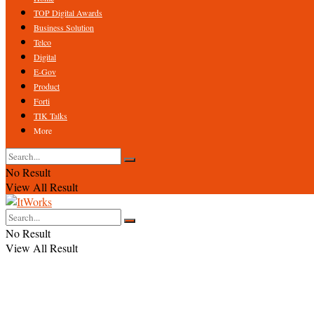
TOP Digital Awards
Business Solution
Telco
Digital
E-Gov
Product
Forti
TIK Talks
More
No Result
View All Result
No Result
View All Result