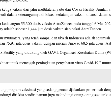
tiga vaksin dari jalur multilateral yaitu dari Covax Facility. Jumlah 
rsudi dalam keterangannya di lokasi kedatangan vaksin, dilansir dalam
an kedatangan 55.300 dosis vaksin AstraZeneca pada tanggal 6 Mei 2021
ty adalah sebesar 1,444 juta dosis vaksin siap pakai AstraZeneca.
ur multilateral yang telah sampai dan tiba di Indonesia adalah sejumlah 
n 75,91 juta dosis vaksin, dengan rincian Sinovac 68,5 juta dosis, Ast
ovax Facility yang didukung oleh GAVI, Organisasi Kesehatan Dunia 
i ikhtiar untuk mencegah peningkatan penyebaran virus Covid-19,” tutur
ng program vaksinasi yang sedang gencar dijalankan pemerintah deng
ungi diri kita sendiri namun juga melindungi orang-orang sekitar kita