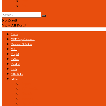
Event
Foto
No Result
View All Result
Home
TOP Digital Awards
Business Solution
Telco
Digital
E-Gov
Product
Forti
TIK Talks
More
Expert
ICT Profile
Fintech
Research
Tips & Trick