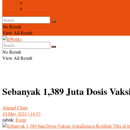
Event
Foto
No Result
View All Result
No Result
View All Result
Sebanyak 1,389 Juta Dosis Vaks
Ahmad Churi
10 May 2021 | 14:53
rubrik:
Event