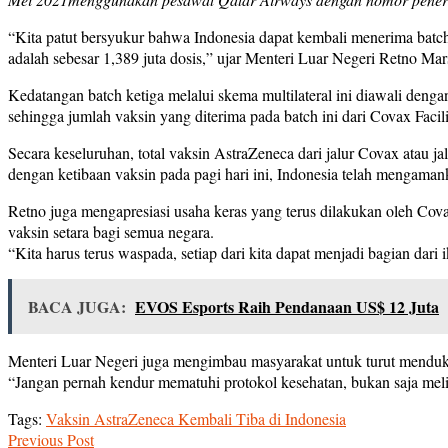
“Kita patut bersyukur bahwa Indonesia dapat kembali menerima batch ke
adalah sebesar 1,389 juta dosis,” ujar Menteri Luar Negeri Retno Ma
Kedatangan batch ketiga melalui skema multilateral ini diawali deng
sehingga jumlah vaksin yang diterima pada batch ini dari Covax Facili
Secara keseluruhan, total vaksin AstraZeneca dari jalur Covax atau jal
dengan ketibaan vaksin pada pagi hari ini, Indonesia telah mengamanka
Retno juga mengapresiasi usaha keras yang terus dilakukan oleh C
vaksin setara bagi semua negara.
“Kita harus terus waspada, setiap dari kita dapat menjadi bagian dar
BACA JUGA:
EVOS Esports Raih Pendanaan US$ 12 Juta
Menteri Luar Negeri juga mengimbau masyarakat untuk turut menduku
“Jangan pernah kendur mematuhi protokol kesehatan, bukan saja melind
Tags:
Vaksin AstraZeneca Kembali Tiba di Indonesia
Previous Post