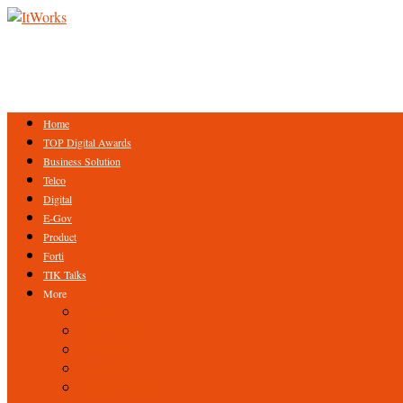
Home
TOP Digital Awards
Business Solution
Telco
Digital
E-Gov
Product
Forti
TIK Talks
More
Expert
ICT Profile
Fintech
Research
Tips & Trick