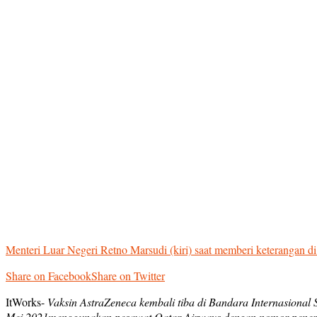
Menteri Luar Negeri Retno Marsudi (kiri) saat memberi keterangan di 
Share on Facebook
Share on Twitter
ItWorks-
Vaksin AstraZeneca kembali tiba di Bandara Internasional S
Mei 2021menggunakan pesawat Qatar Airways dengan nomor pene