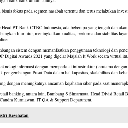
dengan bank-bank umum lainnya.
snis fokus pada segmen nasabah tertentu dan terus melakukan invest
up Head PT Bank CTBC Indonesia, ada beberapa yang tengah dan akan
ngkan fitur-fitur, meningkatkan kualitas, performa dan stabilitas layan
line.
embangan sistem dengan memanfaatkan penggunaan teknologi dan pen
P Digital Awards 2021 yang digelar Majalah It Work secara virtual itu
g teknologi informasi dengan memperkuat infrastruktur (terutama denga
tuk pengembangan Pusat Data dalam hal kapasitas, skalabilitas dan keha
iring dengan meningkatnya ancaman kejahatan siber pada saat menera
 retail banking, antara lain, Bambang S Simarmata, Head Divisi Retai
; Candra Kurniawan, IT QA & Support Department.
stri Kesehatan