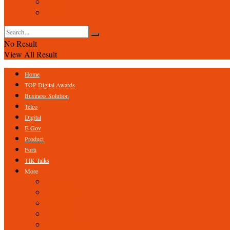
Event
Foto
No Result
View All Result
Home
TOP Digital Awards
Business Solution
Telco
Digital
E-Gov
Product
Forti
TIK Talks
More
Expert
ICT Profile
Fintech
Research
Tips & Trick