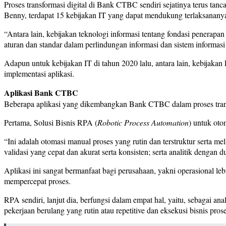
Proses transformasi digital di Bank CTBC sendiri sejatinya terus tanc
Benny, terdapat 15 kebijakan IT yang dapat mendukung terlaksananya p
“Antara lain, kebijakan teknologi informasi tentang fondasi penerap
aturan dan standar dalam perlindungan informasi dan sistem informas
Adapun untuk kebijakan IT di tahun 2020 lalu, antara lain, kebijaka
implementasi aplikasi.
Aplikasi Bank CTBC
Beberapa aplikasi yang dikembangkan Bank CTBC dalam proses transfor
Pertama, Solusi Bisnis RPA (
Robotic Process Automation
) untuk oto
“Ini adalah otomasi manual proses yang rutin dan terstruktur serta m
validasi yang cepat dan akurat serta konsisten; serta analitik dengan 
Aplikasi ini sangat bermanfaat bagi perusahaan, yakni operasional l
mempercepat proses.
RPA sendiri, lanjut dia, berfungsi dalam empat hal, yaitu, sebagai a
pekerjaan berulang yang rutin atau repetitive dan eksekusi bisnis pro