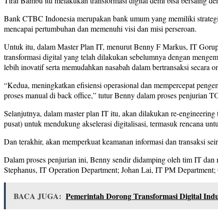
Tirai Bambu itu melakukan transformasi digital demi bisa bersaing 
Bank CTBC Indonesia merupakan bank umum yang memiliki strategi bi
mencapai pertumbuhan dan memenuhi visi dan misi perseroan.
Untuk itu, dalam Master Plan IT, menurut Benny F Markus, IT Gor
transformasi digital yang telah dilakukan sebelumnya dengan mengemba
lebih inovatif serta memudahkan nasabah dalam bertransaksi secara on
“Kedua, meningkatkan efisiensi operasional dan mempercepat peng
proses manual di back office,” tutur Benny dalam proses penjurian TO
Selanjutnya, dalam master plan IT itu, akan dilakukan re-engineerin
pusat) untuk mendukung akselerasi digitalisasi, termasuk rencana un
Dan terakhir, akan memperkuat keamanan informasi dan transaksi se
Dalam proses penjurian ini, Benny sendir didamping oleh tim IT dan
Stephanus, IT Operation Department; Johan Lai, IT PM Department
BACA JUGA:
Pemerintah Dorong Transformasi Digital Indu