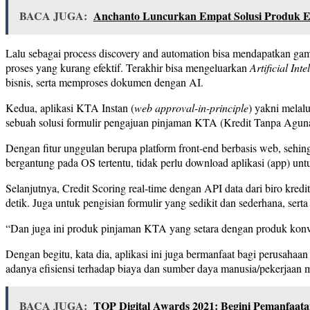
BACA JUGA:
Anchanto Luncurkan Empat Solusi Produk 
Lalu sebagai process discovery and automation bisa mendapatkan gamba
proses yang kurang efektif. Terakhir bisa mengeluarkan
Artificial Int
bisnis, serta memproses dokumen dengan AI.
Kedua, aplikasi KTA Instan (
web approval-in-principle
) yakni melal
sebuah solusi formulir pengajuan pinjaman KTA (Kredit Tanpa Aguna
Dengan fitur unggulan berupa platform front-end berbasis web, sehing
bergantung pada OS tertentu, tidak perlu download aplikasi (app) untu
Selanjutnya, Credit Scoring real-time dengan API data dari biro kred
detik. Juga untuk pengisian formulir yang sedikit dan sederhana, serta
“Dan juga ini produk pinjaman KTA yang setara dengan produk konven
Dengan begitu, kata dia, aplikasi ini juga bermanfaat bagi perusahaan
adanya efisiensi terhadap biaya dan sumber daya manusia/pekerjaan
BACA JUGA:
TOP Digital Awards 2021: Begini Pemanfaat