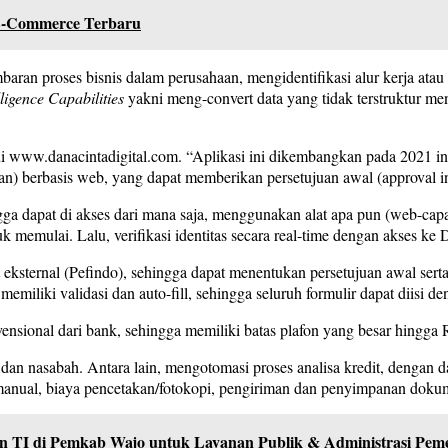
E-Commerce Terbaru
ran proses bisnis dalam perusahaan, mengidentifikasi alur kerja atau p
elligence Capabilities
yakni meng-convert data yang tidak terstruktur menj
ui www.danacintadigital.com. “Aplikasi ini dikembangkan pada 2021 in
n) berbasis web, yang dapat memberikan persetujuan awal (approval 
ga dapat di akses dari mana saja, menggunakan alat apa pun (web-capab
k memulai. Lalu, verifikasi identitas secara real-time dengan akses ke 
it eksternal (Pefindo), sehingga dapat menentukan persetujuan awal ser
 memiliki validasi dan auto-fill, sehingga seluruh formulir dapat diisi 
sional dari bank, sehingga memiliki batas plafon yang besar hingga 
 dan nasabah. Antara lain, mengotomasi proses analisa kredit, dengan d
 manual, biaya pencetakan/fotokopi, pengiriman dan penyimpanan doku
an TI di Pemkab Wajo untuk Layanan Publik & Administrasi Pem