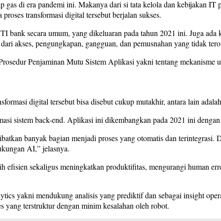
ap gas di era pandemi ini. Makanya dari si tata kelola dan kebijakan IT
roses transformasi digital tersebut berjalan sukses.
an TI bank secara umum, yang dikeluaran pada tahun 2021 ini. Juga ada
i dari akses, pengungkapan, gangguan, dan pemusnahan yang tidak terot
n Prosedur Penjaminan Mutu Sistem Aplikasi yakni tentang mekanisme u
masi digital tersebut bisa disebut cukup mutakhir, antara lain adalah
masi sistem back-end. Aplikasi ini dikembangkan pada 2021 ini dengan d
elibatkan banyak bagian menjadi proses yang otomatis dan terintegrasi.
dukungan AI,” jelasnya.
ebih efisien sekaligus meningkatkan produktifitas, mengurangi human 
nalytics yakni mendukung analisis yang prediktif dan sebagai insight op
ses yang terstruktur dengan minim kesalahan oleh robot.