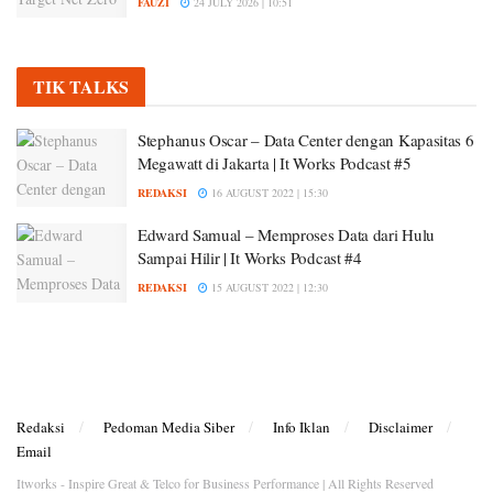
FAUZI
24 JULY 2026 | 10:51
TIK TALKS
Stephanus Oscar – Data Center dengan Kapasitas 6
Megawatt di Jakarta | It Works Podcast #5
REDAKSI
16 AUGUST 2022 | 15:30
Edward Samual – Memproses Data dari Hulu
Sampai Hilir | It Works Podcast #4
REDAKSI
15 AUGUST 2022 | 12:30
Redaksi
Pedoman Media Siber
Info Iklan
Disclaimer
Email
Itworks - Inspire Great & Telco for Business Performance | All Rights Reserved