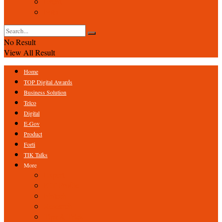
Event
Foto
No Result
View All Result
Home
TOP Digital Awards
Business Solution
Telco
Digital
E-Gov
Product
Forti
TIK Talks
More
Expert
ICT Profile
Fintech
Research
Tips & Trick