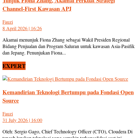
Tunjuk Fiona Zhang, Akamai Perkuat Strategi
Channel-First Kawasan APJ
Fauzi
8 April 2026 | 16:26
Akamai menunjuk Fiona Zhang sebagai Wakil Presiden Regional
Bidang Penjualan dan Program Saluran untuk kawasan Asia-Pasifik
dan Jepang. Penunjukan Fiona...
EXPERT
Kemandirian Teknologi Bertumpu pada Fondasi Open
Source
Fauzi
31 July 2026 | 16:00
Oleh: Sergio Gago, Chief Technology Officer (CTO), Cloudera Di
tengah lanskap teknologi yang semakin terkonsolidasi saat ini,