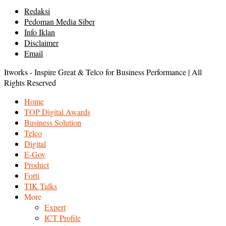
Redaksi
Pedoman Media Siber
Info Iklan
Disclaimer
Email
Itworks - Inspire Great & Telco for Business Performance | All
Rights Reserved
Home
TOP Digital Awards
Business Solution
Telco
Digital
E-Gov
Product
Forti
TIK Talks
More
Expert
ICT Profile