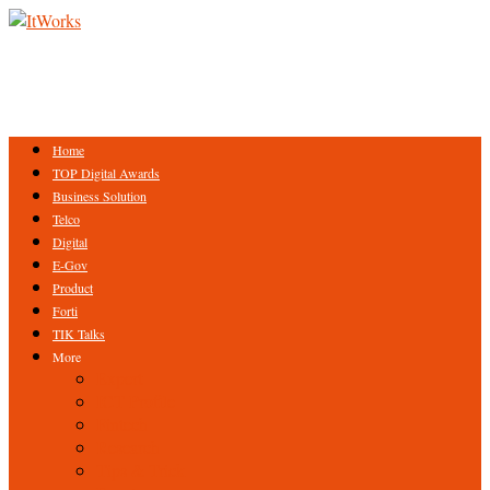
Home
TOP Digital Awards
Business Solution
Telco
Digital
E-Gov
Product
Forti
TIK Talks
More
Expert
ICT Profile
Fintech
Research
Tips & Trick