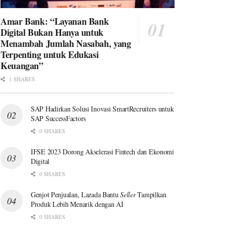
Amar Bank: “Layanan Bank
Digital Bukan Hanya untuk
Menambah Jumlah Nasabah, yang
Terpenting untuk Edukasi
Keuangan”
1 SHARES
SAP Hadirkan Solusi Inovasi SmartRecruiters untuk
SAP SuccessFactors
0 SHARES
IFSE 2023 Dorong Akselerasi Fintech dan Ekonomi
Digital
0 SHARES
Genjot Penjualan, Lazada Bantu
Seller
Tampilkan
Produk Lebih Menarik dengan AI
0 SHARES