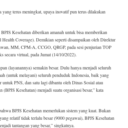
a yang terus meningkat, upaya inovatif pun terus dilakukan
4, BPJS Kesehatan diberikan amanah untuk bisa memberikan
 Health Coverage). Demikian seperti disampaikan oleh Direktur
istiawan, MM, CPM-A, CCGO, QRGP, pada sesi penjurian TOP
s secara virtual, pada Jumat (14/10/2022).
upan (layanannya) semakin besar. Dulu hanya menjadi seluruh
ah (untuk melayani) seluruh penduduk Indonesia, baik yang
r untuk PNS, dan satu lagi dibantu oleh Dinas Sosial atau
an (BPJS Kesehatan) menjadi suatu organisasi besar,” kata
 bahwa BPJS Kesehatan memerlukan sistem yang kuat. Bukan
ang relatif tidak terlalu besar (9000 pegawai), BPJS Kesehatan
njadi tantangan yang besar,” singkatnya.