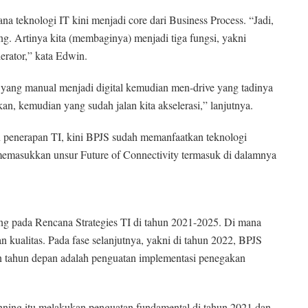
na teknologi IT kini menjadi core dari Business Process. “Jadi,
ng. Artinya kita (membaginya) menjadi tiga fungsi, yakni
erator,” kata Edwin.
is yang manual menjadi digital kemudian men-drive yang tadinya
kan, kemudian yang sudah jalan kita akselerasi,” lanjutnya.
n penerapan TI, kini BPJS sudah memanfaatkan teknologi
lai memasukkan unsur Future of Connectivity termasuk di dalamnya
ang pada Rencana Strategies TI di tahun 2021-2025. Di mana
n kualitas. Pada fase selanjutnya, yakni di tahun 2022, BPJS
 tahun depan adalah penguatan implementasi penegakan
lanning itu melakukan penguatan fundamental di tahun 2021 dan