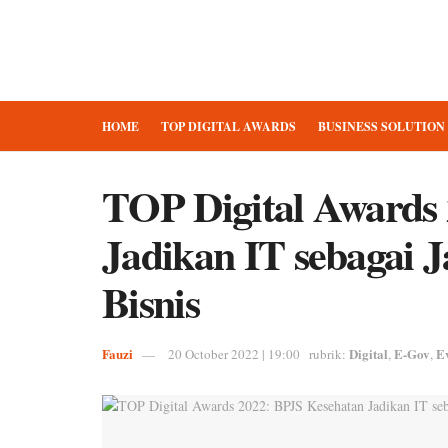
HOME
TOP DIGITAL AWARDS
BUSINESS SOLUTION
TOP Digital Awards
Jadikan IT sebagai J
Bisnis
Fauzi
Digital
E-Gov
E
20 October 2022 | 19:00
rubrik:
,
,