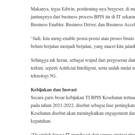
Makanya, tegas Edwin, positioning-nya bergeser, di ma
jantungnya dari business process BPJS itu di IT sekara
Business Enabler, Business Driver, dan Business Accel
“Jadi, kita meng-enable posisi-posisi atau proses bisn
belum berjalan menjadi berjalan, yang macet kita jalan
Sehingga tak heran, sebagai wujud dari pergeseran da
terkini, seperti Artificial Intelligent, serta sudah mu
teknologi 5G.
Kebijakan dan Inovasi
Secara garis besar kebijakan TI BPJS Kesehatan tertu
pada tahun 2021-2022, disebut sebagai fase peningkata
Kesehatan disebut akan meningkatkan engagement dan
kepatuhan.
”Di sinilah fungsi IT mendasari dari semua strategi p