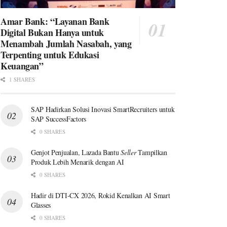
Amar Bank: “Layanan Bank
Digital Bukan Hanya untuk
Menambah Jumlah Nasabah, yang
Terpenting untuk Edukasi
Keuangan”
1 SHARES
SAP Hadirkan Solusi Inovasi SmartRecruiters untuk
SAP SuccessFactors
0 SHARES
Genjot Penjualan, Lazada Bantu
Seller
Tampilkan
Produk Lebih Menarik dengan AI
0 SHARES
Hadir di DTI-CX 2026, Rokid Kenalkan AI Smart
Glasses
0 SHARES