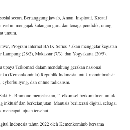
osial secara Bertanggung jawab, Aman, Inspiratif, Kreatif
komsel ini mengajak kalangan guru dan tenaga pendidik, orang
kat umum.
tive’, Program Internet BAIK Series 7 akan menggelar kegiatan
ar Lampung (28/2), Makassar (7/3), dan Yogyakarta (20/5).
atu upaya Telkomsel dalam mendukung gerakan nasional
atika (Kemenkominfo) Republik Indonesia untuk meminimalisir
, cyberbullying, dan online radicalism.
 Saki H. Bramono menjelaskan, “Telkomsel berkomitmen untuk
nklusif dan berkelanjutan. Manusia berliterasi digital, sebagai
k mencapai tujuan tersebut.
 digital Indonesia tahun 2022 oleh Kemenkominfo bersama