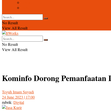
Event
Foto
No Result
View All Result
No Result
View All Result
Kominfo Dorong Pemanfaatan IoT
Teguh Imam Suyudi
24 June 2023 | 17:00
rubrik:
Digital