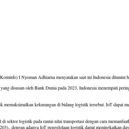
ominfo) I Nyoman Adhiarna menyatakan saat ini Indonesia dituntut har
 yang disusun oleh Bank Dunia pada 2023, Indonesia menempati peringk
 memaksimalkan kekurangan di bidang logistik tersebut. IoT dapat menj
tal di sektor logistik pada rantai nilai transportasi dengan cara meman
203)., dengan adanya IoT pengelolaan logistik dapat meningkatkan day