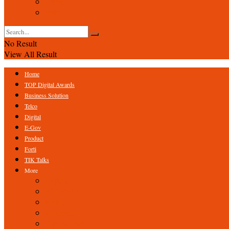
Event
Foto
No Result
View All Result
Home
TOP Digital Awards
Business Solution
Telco
Digital
E-Gov
Product
Forti
TIK Talks
More
Expert
ICT Profile
Fintech
Research
Tips & Trick