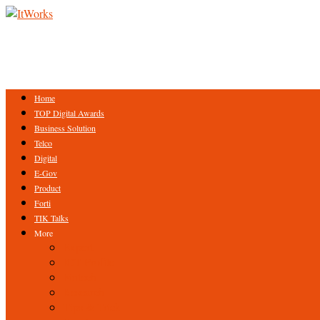
Home
TOP Digital Awards
Business Solution
Telco
Digital
E-Gov
Product
Forti
TIK Talks
More
Expert
ICT Profile
Fintech
Research
Tips & Trick