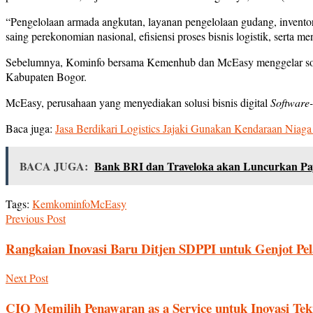
“Pengelolaan armada angkutan, layanan pengelolaan gudang, invent
saing perekonomian nasional, efisiensi proses bisnis logistik, serta 
Sebelumnya, Kominfo bersama Kemenhub dan McEasy menggelar sos
Kabupaten Bogor.
McEasy, perusahaan yang menyediakan solusi bisnis digital
Software-
Baca juga:
Jasa Berdikari Logistics Jajaki Gunakan Kendaraan Niaga
BACA JUGA:
Bank BRI dan Traveloka akan Luncurkan Pa
Tags:
Kemkominfo
McEasy
Previous Post
Rangkaian Inovasi Baru Ditjen SDPPI untuk Genjot Pel
Next Post
CIO Memilih Penawaran as a Service untuk Inovasi Tek