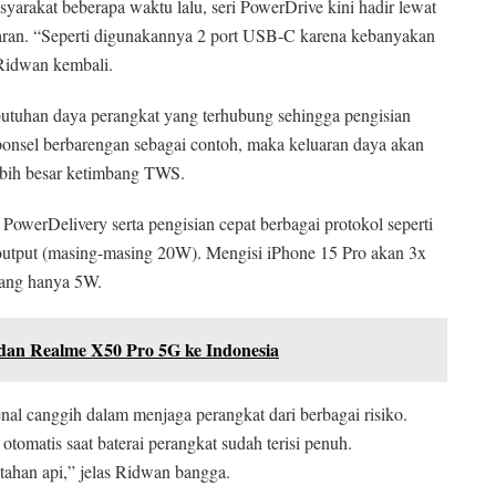
syarakat beberapa waktu lalu, seri PowerDrive kini hadir lewat
aran. “Seperti digunakannya 2 port USB-C karena kebanyakan
 Ridwan kembali.
utuhan daya perangkat yang terhubung sehingga pengisian
ponsel berbarengan sebagai contoh, maka keluaran daya akan
ebih besar ketimbang TWS.
PowerDelivery serta pengisian cepat berbagai protokol seperti
utput (masing-masing 20W). Mengisi iPhone 15 Pro akan 3x
yang hanya 5W.
dan Realme X50 Pro 5G ke Indonesia
l canggih dalam menjaga perangkat dari berbagai risiko.
tomatis saat baterai perangkat sudah terisi penuh.
 tahan api,” jelas Ridwan bangga.