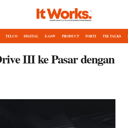
TELCO
DIGITAL
E-GOV
PRODUCT
FORTI
TIK TALKS
ive III ke Pasar dengan