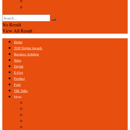
Event
Foto
No Result
View All Result
Home
TOP Digital Awards
Business Solution
Telco
Digital
E-Gov
Product
Forti
TIK Talks
More
Expert
ICT Profile
Fintech
Research
Tips & Trick