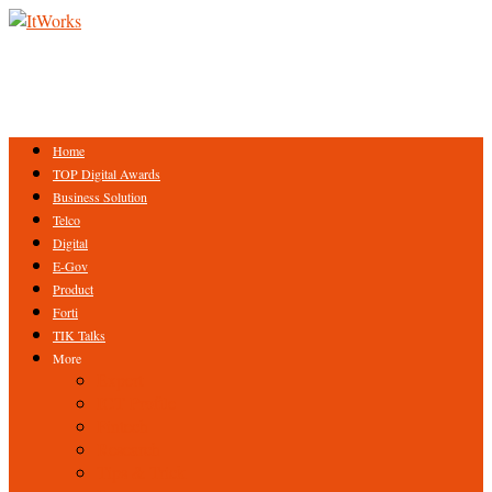
Home
TOP Digital Awards
Business Solution
Telco
Digital
E-Gov
Product
Forti
TIK Talks
More
Expert
ICT Profile
Fintech
Research
Tips & Trick