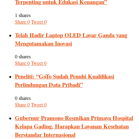
Terpenting untuk Edukasi Keuangan”
1 shares
Share
0
Tweet
0
Telah Hadir Laptop OLED Layar Ganda yang
Mengutamakan Inovasi
0 shares
Share
0
Tweet
0
Peneliti: “GoTo Sudah Penuhi Kualifikasi
Perlindungan Data Pribadi”
0 shares
Share
0
Tweet
0
Gubernur Pramono Resmikan Primaya Hospital
Kelapa Gading, Harapkan Layanan Kesehatan
Berstandar Internasional