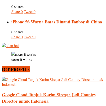
0 shares
Share
0
Tweet
0
iPhone 5S Warna Emas Dinanti Fanboy di China
0 shares
Share
0
Tweet
0
cover it works
ICT PROFILE
Google Cloud Tunjuk Karim Siregar Jadi Country
Director untuk Indonesia