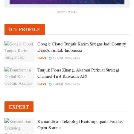
cover it works
ICT PROFILE
Google Cloud Tunjuk Karim Siregar Jadi Country
Director untuk Indonesia
FAUZI
23 JUNE 2026 | 14:43
Tunjuk Fiona Zhang, Akamai Perkuat Strategi
Channel-First Kawasan APJ
FAUZI
8 APRIL 2026 | 16:26
EXPERT
Kemandirian Teknologi Bertumpu pada Fondasi
Open Source