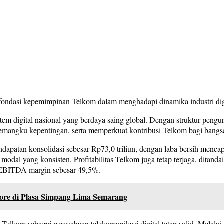
 fondasi kepemimpinan Telkom dalam menghadapi dinamika industri dig
istem digital nasional yang berdaya saing global. Dengan struktur peng
 pemangku kepentingan, serta memperkuat kontribusi Telkom bagi bangs
tan konsolidasi sebesar Rp73,0 triliun, dengan laba bersih mencapai
 modal yang konsisten. Profitabilitas Telkom juga tetap terjaga, dit
an EBITDA margin sebesar 49,5%.
tore di Plasa Simpang Lima Semarang
elkom sebagai perusahaan telekomunikasi digital tetap solid. Melalu