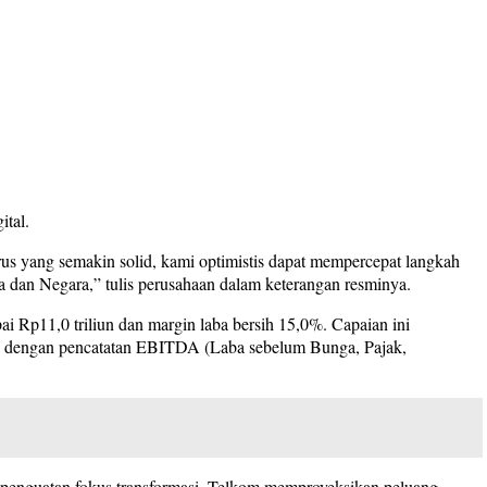
ital.
urus yang semakin solid, kami optimistis dapat mempercepat langkah
a dan Negara,” tulis perusahaan dalam keterangan resminya.
 Rp11,0 triliun dan margin laba bersih 15,0%. Capaian ini
andai dengan pencatatan EBITDA (Laba sebelum Bunga, Pajak,
i penguatan fokus transformasi, Telkom memproyeksikan peluang