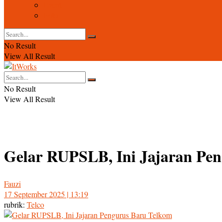
Event
Foto
No Result
View All Result
No Result
View All Result
Gelar RUPSLB, Ini Jajaran Pe
Fauzi
17 September 2025 | 13:19
rubrik:
Telco