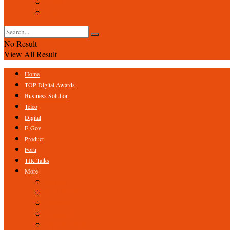
Event
Foto
No Result
View All Result
Home
TOP Digital Awards
Business Solution
Telco
Digital
E-Gov
Product
Forti
TIK Talks
More
Expert
ICT Profile
Fintech
Research
Tips & Trick