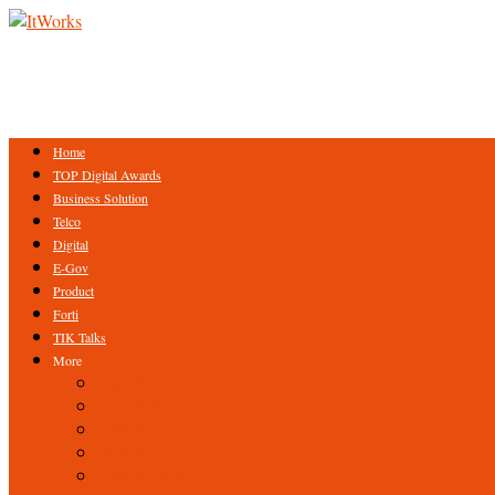
Home
TOP Digital Awards
Business Solution
Telco
Digital
E-Gov
Product
Forti
TIK Talks
More
Expert
ICT Profile
Fintech
Research
Tips & Trick