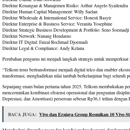
Direktur Keuangan & Manajemen Risiko: Arthur Angelo Syailendra
Direktur Human Capital Management: Willy Saelan
Direktur Wholesale & International Service: Honesti Basyir
Direktur Enterprise & Business Service: Veranita Yosephine
Direktur Strategic Business Development & Portfolio: Seno Soemadji
Direktur Network: Nanang Hendarno
Direktur IT Digital: Faizal Rochmad Djoemadi
Direktur Legal & Compliance: Andy Kelana
Perubahan pengurus ini menjadi langkah strategis untuk memperkuat
“Telkom terus bertransformasi menjadi digital telco dan enabler ekos
transformasi, menghadirkan nilai tambah berkelanjutan bagi seluruh
Sepanjang enam bulan pertama tahun 2025, Telkom membukukan pendapa
mencerminkan kombinasi efisiensi operasional dan penguatan disiplin
Depresiasi, dan Amortisasi) perseroan sebesar Rp36,1 triliun deng
BACA JUGA:
Vivo dan Erajaya Group Resmikan 10 Vivo S
Menghadapi dinamika pasar dan kondisi makroekonomi, fundamental T