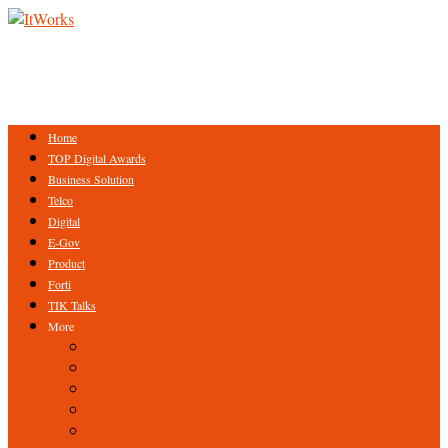
Home
TOP Digital Awards
Business Solution
Telco
Digital
E-Gov
Product
Forti
TIK Talks
More
Expert
ICT Profile
Fintech
Research
Tips & Trick