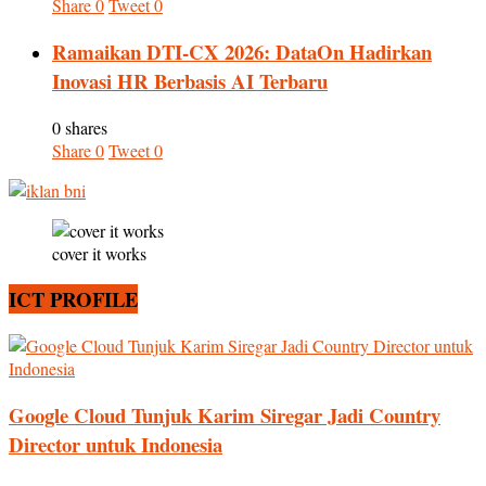
Share
0
Tweet
0
Ramaikan DTI-CX 2026: DataOn Hadirkan
Inovasi HR Berbasis AI Terbaru
0 shares
Share
0
Tweet
0
cover it works
ICT PROFILE
Google Cloud Tunjuk Karim Siregar Jadi Country
Director untuk Indonesia