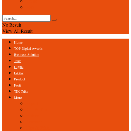
Event
Foto
No Result
View All Result
Home
TOP Digital Awards
Business Solution
Telco
Digital
E-Gov
Product
Forti
TIK Talks
More
Expert
ICT Profile
Fintech
Research
Tips & Trick