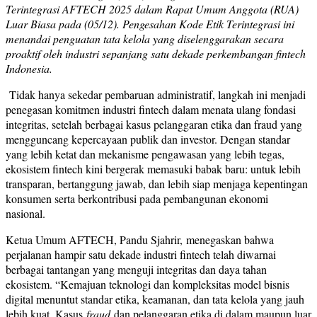
Terintegrasi AFTECH 2025 dalam Rapat Umum Anggota (RUA)
Luar Biasa pada (05/12). Pengesahan Kode Etik Terintegrasi ini
menandai penguatan tata kelola yang diselenggarakan secara
proaktif oleh industri sepanjang satu dekade perkembangan fintech
Indonesia.
Tidak hanya sekedar pembaruan administratif, langkah ini menjadi
penegasan komitmen industri fintech dalam menata ulang fondasi
integritas, setelah berbagai kasus pelanggaran etika dan fraud yang
mengguncang kepercayaan publik dan investor. Dengan standar
yang lebih ketat dan mekanisme pengawasan yang lebih tegas,
ekosistem fintech kini bergerak memasuki babak baru: untuk lebih
transparan, bertanggung jawab, dan lebih siap menjaga kepentingan
konsumen serta berkontribusi pada pembangunan ekonomi
nasional.
Ketua Umum AFTECH, Pandu Sjahrir, menegaskan bahwa
perjalanan hampir satu dekade industri fintech telah diwarnai
berbagai tantangan yang menguji integritas dan daya tahan
ekosistem. “Kemajuan teknologi dan kompleksitas model bisnis
digital menuntut standar etika, keamanan, dan tata kelola yang jauh
lebih kuat. Kasus
fraud
dan pelanggaran etika di dalam maupun luar