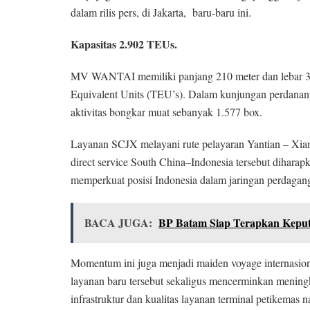
dalam rilis pers, di Jakarta, baru-baru ini.
Kapasitas 2.902 TEUs.
MV WANTAI memiliki panjang 210 meter dan lebar 32
Equivalent Units (TEU’s). Dalam kunjungan perdananya 
aktivitas bongkar muat sebanyak 1.577 box.
Layanan SCJX melayani rute pelayaran Yantian – Xiam
direct service South China–Indonesia tersebut diharap
memperkuat posisi Indonesia dalam jaringan perdagang
BACA JUGA:
BP Batam Siap Terapkan Keputu
Momentum ini juga menjadi maiden voyage internasio
layanan baru tersebut sekaligus mencerminkan mening
infrastruktur dan kualitas layanan terminal petikemas n