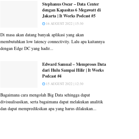
Stephanus Oscar – Data Center
dengan Kapasitas 6 Megawatt di
Jakarta | It Works Podcast #5
16 AUGUST 2022 | 15:30
Di masa akan datang banyak aplikasi yang akan
membutuhkan low latency connectivity. Lalu apa kaitannya
dengan Edge DC yang hadir...
Edward Samual – Memproses Data
dari Hulu Sampai Hilir | It Works
Podcast #4
15 AUGUST 2022 | 12:30
Bagaimana cara mengolah Big Data sehingga dapat
divisualisasikan, serta bagaimana dapat melakukan analitik
dan dapat memprediksikan apa yang harus dilakukan...