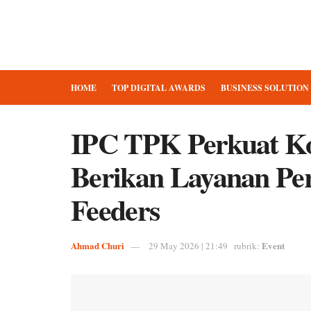
HOME
TOP DIGITAL AWARDS
BUSINESS SOLUTION
IPC TPK Perkuat Kon
Berikan Layanan Pe
Feeders
Ahmad Churi
Event
29 May 2026 | 21:49
rubrik: