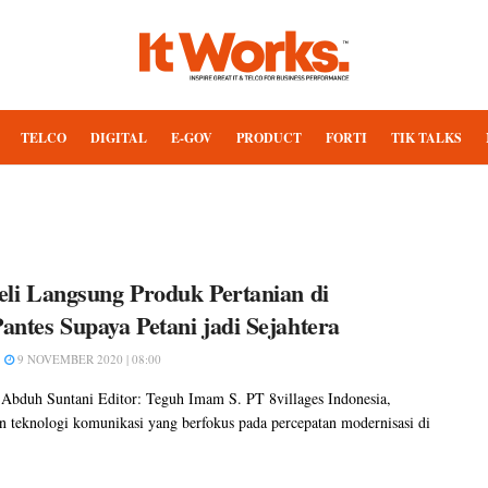
TELCO
DIGITAL
E-GOV
PRODUCT
FORTI
TIK TALKS
eli Langsung Produk Pertanian di
antes Supaya Petani jadi Sejahtera
9 NOVEMBER 2020 | 08:00
 Abduh Suntani Editor: Teguh Imam S. PT 8villages Indonesia,
n teknologi komunikasi yang berfokus pada percepatan modernisasi di