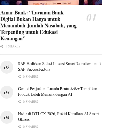
Amar Bank: “Layanan Bank
Digital Bukan Hanya untuk
Menambah Jumlah Nasabah, yang
Terpenting untuk Edukasi
Keuangan”
1 SHARES
SAP Hadirkan Solusi Inovasi SmartRecruiters untuk
SAP SuccessFactors
0 SHARES
Genjot Penjualan, Lazada Bantu
Seller
Tampilkan
Produk Lebih Menarik dengan AI
0 SHARES
Hadir di DTI-CX 2026, Rokid Kenalkan AI Smart
Glasses
0 SHARES