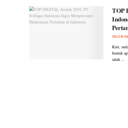
TOP D
Indon
Pertan
TEGUH I
Kini, sud
bentuk ap
salah ...