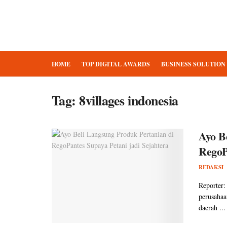
HOME
TOP DIGITAL AWARDS
BUSINESS SOLUTION
Tag:
8villages indonesia
Ayo B
RegoP
REDAKSI
Reporter:
perusahaa
daerah ...