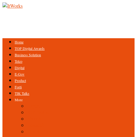
Home
TOP Digital Awards
Business Solution
Telco
Digital
E-Gov
Product
Forti
TIK Talks
More
Expert
ICT Profile
Fintech
Research
Tips & Trick