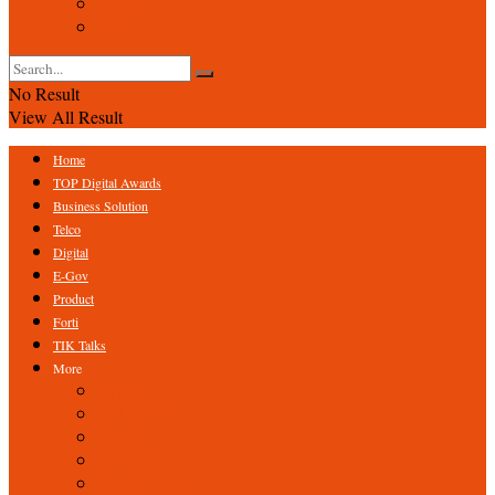
Event
Foto
No Result
View All Result
Home
TOP Digital Awards
Business Solution
Telco
Digital
E-Gov
Product
Forti
TIK Talks
More
Expert
ICT Profile
Fintech
Research
Tips & Trick