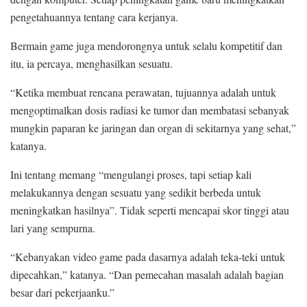
pengetahuannya tentang cara kerjanya.
Bermain game juga mendorongnya untuk selalu kompetitif dan
itu, ia percaya, menghasilkan sesuatu.
“Ketika membuat rencana perawatan, tujuannya adalah untuk
mengoptimalkan dosis radiasi ke tumor dan membatasi sebanyak
mungkin paparan ke jaringan dan organ di sekitarnya yang sehat,”
katanya.
Ini tentang memang “mengulangi proses, tapi setiap kali
melakukannya dengan sesuatu yang sedikit berbeda untuk
meningkatkan hasilnya”. Tidak seperti mencapai skor tinggi atau
lari yang sempurna.
“Kebanyakan video game pada dasarnya adalah teka-teki untuk
dipecahkan,” katanya. “Dan pemecahan masalah adalah bagian
besar dari pekerjaanku.”