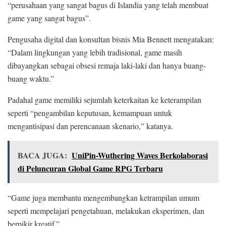
“perusahaan yang sangat bagus di Islandia yang telah membuat
game yang sangat bagus”.
Pengusaha digital dan konsultan bisnis Mia Bennett mengatakan:
“Dalam lingkungan yang lebih tradisional, game masih
dibayangkan sebagai obsesi remaja laki-laki dan hanya buang-
buang waktu.”
Padahal game memiliki sejumlah keterkaitan ke keterampilan
seperti “pengambilan keputusan, kemampuan untuk
mengantisipasi dan perencanaan skenario,” katanya.
BACA JUGA:
UniPin-Wuthering Waves Berkolaborasi
di Peluncuran Global Game RPG Terbaru
“Game juga membantu mengembangkan ketrampilan umum
seperti mempelajari pengetahuan, melakukan eksperimen, dan
berpikir kreatif.”