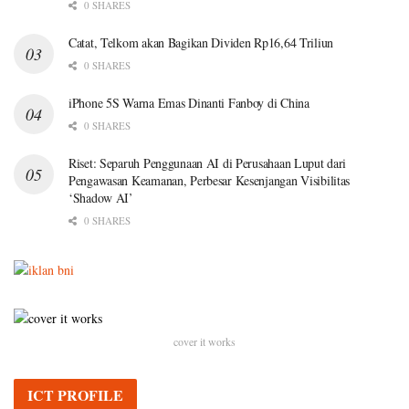
0 SHARES
Catat, Telkom akan Bagikan Dividen Rp16,64 Triliun
0 SHARES
iPhone 5S Warna Emas Dinanti Fanboy di China
0 SHARES
Riset: Separuh Penggunaan AI di Perusahaan Luput dari
Pengawasan Keamanan, Perbesar Kesenjangan Visibilitas
‘Shadow AI’
0 SHARES
cover it works
ICT PROFILE