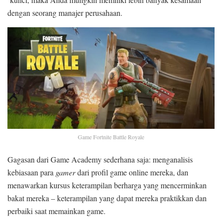
dengan seorang manajer perusahaan.
Game Fortnite Battle Royale
Gagasan dari Game Academy sederhana saja: menganalisis
kebiasaan para
gamer
dari profil game online mereka, dan
menawarkan kursus keterampilan berharga yang mencerminkan
bakat mereka – keterampilan yang dapat mereka praktikkan dan
perbaiki saat memainkan game.