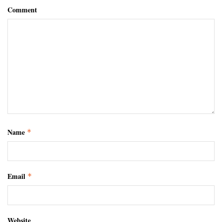
Comment
Name
*
Email
*
Website