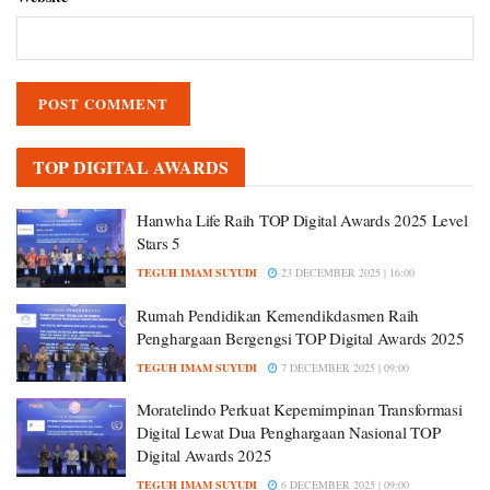
TOP DIGITAL AWARDS
Hanwha Life Raih TOP Digital Awards 2025 Level
Stars 5
TEGUH IMAM SUYUDI
23 DECEMBER 2025 | 16:00
Rumah Pendidikan Kemendikdasmen Raih
Penghargaan Bergengsi TOP Digital Awards 2025
TEGUH IMAM SUYUDI
7 DECEMBER 2025 | 09:00
Moratelindo Perkuat Kepemimpinan Transformasi
Digital Lewat Dua Penghargaan Nasional TOP
Digital Awards 2025
TEGUH IMAM SUYUDI
6 DECEMBER 2025 | 09:00