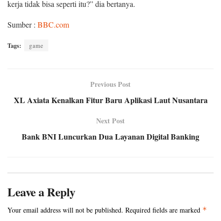
kerja tidak bisa seperti itu?” dia bertanya.
Sumber :
BBC.com
Tags:
game
Previous Post
XL Axiata Kenalkan Fitur Baru Aplikasi Laut Nusantara
Next Post
Bank BNI Luncurkan Dua Layanan Digital Banking
Leave a Reply
Your email address will not be published.
Required fields are marked
*