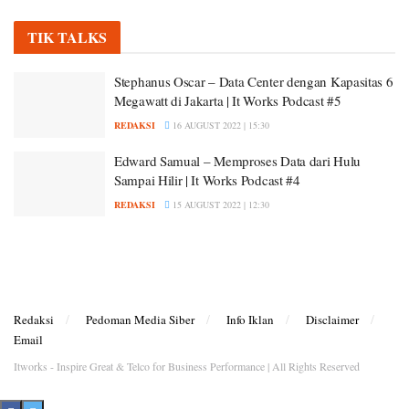
TIK TALKS
Stephanus Oscar – Data Center dengan Kapasitas 6
Megawatt di Jakarta | It Works Podcast #5
REDAKSI
16 AUGUST 2022 | 15:30
Edward Samual – Memproses Data dari Hulu
Sampai Hilir | It Works Podcast #4
REDAKSI
15 AUGUST 2022 | 12:30
Redaksi
Pedoman Media Siber
Info Iklan
Disclaimer
Email
Itworks - Inspire Great & Telco for Business Performance | All Rights Reserved