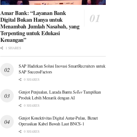
Amar Bank: “Layanan Bank
Digital Bukan Hanya untuk
Menambah Jumlah Nasabah, yang
Terpenting untuk Edukasi
Keuangan”
1 SHARES
SAP Hadirkan Solusi Inovasi SmartRecruiters untuk
SAP SuccessFactors
0 SHARES
Genjot Penjualan, Lazada Bantu
Seller
Tampilkan
Produk Lebih Menarik dengan AI
0 SHARES
Genjot Konektivitas Digital Antar-Pulau, Biznet
Operasikan Kabel Bawah Laut BNCS-1
0 SHARES