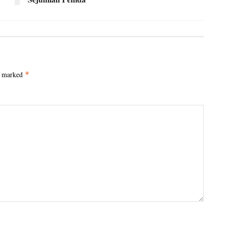
e marked
*