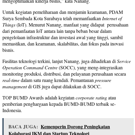
mengoptimalkan kinerja bisnis,” kata Nanang.
Untuk kegiatan pemeliharaan dan menjamin keamanan, PDAM
Surya Sembada Kota Surabaya telah memanfaatkan
Internet of
Things
(IoT). Menurut Nanang, manfaat yang didapat perusahaan
dari pemanfaatan IoT antara lain tanpa beban besar dalam
pengelolaan infrastruktur dan investasi awal yang tinggi, sambil
memastikan, dan keamanan, skalabilitas, dan fokus pada inovasi
bisnis.
Fasilitas teknologi terkini, lanjut Nanang, juga dihadirkan di
Service
Operation Command Centre
(SOCC), yang meng-integrasikan
monitoring produksi, distribusi, dan pelayanan perusahaan secara
real-time
dalam satu ruang kendali. Pemantauan
pressure
management
di GIS juga dapat dilakukan di SOCC.
TOP BUMD Awards adalah kegiatan
corporate rating
atau
pemberian penghargaan kepada BUMD-BUMD terbaik se-
Indonesia.
BACA JUGA:
Kemenperin Dorong Peningkatan
Kolaborasi IKM dan Startup Teknologi