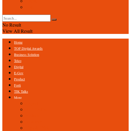
Event
Foto
No Result
View All Result
Home
TOP Digital Awards
Business Solution
Telco
Digital
E-Gov
Product
Forti
TIK Talks
More
Expert
ICT Profile
Fintech
Research
Tips & Trick