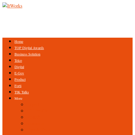
Home
TOP Digital Awards
Business Solution
Telco
Digital
E-Gov
Product
Forti
TIK Talks
More
Expert
ICT Profile
Fintech
Research
Tips & Trick