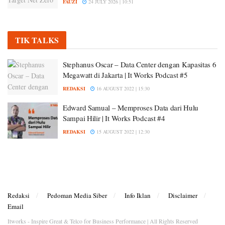
FAUZI
24 JULY 2026 | 10:51
TIK TALKS
Stephanus Oscar – Data Center dengan Kapasitas 6
Megawatt di Jakarta | It Works Podcast #5
REDAKSI
16 AUGUST 2022 | 15:30
Edward Samual – Memproses Data dari Hulu
Sampai Hilir | It Works Podcast #4
REDAKSI
15 AUGUST 2022 | 12:30
Redaksi
Pedoman Media Siber
Info Iklan
Disclaimer
Email
Itworks - Inspire Great & Telco for Business Performance | All Rights Reserved