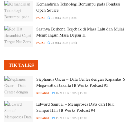
Kemandirian Teknologi Bertumpu pada Fondasi
Open Source
FAUZI
31 JULY 2026 | 16:00
Saatnya Berhenti Terjebak di Masa Lalu dan Mulai
Membangun Masa Depan IT
FAUZI
24 JULY 2026 | 10:51
TIK TALKS
Stephanus Oscar – Data Center dengan Kapasitas 6
Megawatt di Jakarta | It Works Podcast #5
REDAKSI
16 AUGUST 2022 | 15:30
Edward Samual – Memproses Data dari Hulu
Sampai Hilir | It Works Podcast #4
REDAKSI
15 AUGUST 2022 | 12:30