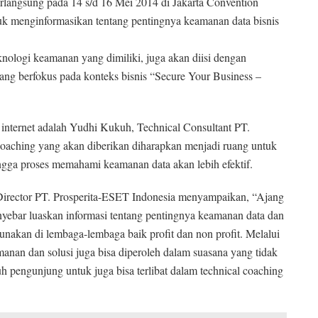
langsung pada 14 s/d 16 Mei 2014 di Jakarta Convention
tuk menginformasikan tentang pentingnya keamanan data bisnis
ologi keamanan yang dimiliki, juga akan diisi dengan
ng berfokus pada konteks bisnis “Secure Your Business –
internet adalah Yudhi Kukuh, Technical Consultant PT.
Coaching yang akan diberikan diharapkan menjadi ruang untuk
ngga proses memahami keamanan data akan lebih efektif.
Director PT. Prosperita-ESET Indonesia menyampaikan, “Ajang
yebar luaskan informasi tentang pentingnya keamanan data dan
unakan di lembaga-lembaga baik profit dan non profit. Melalui
manan dan solusi juga bisa diperoleh dalam suasana yang tidak
 pengunjung untuk juga bisa terlibat dalam technical coaching