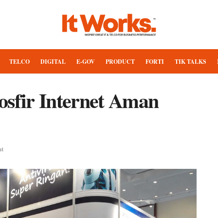
TELCO
DIGITAL
E-GOV
PRODUCT
FORTI
TIK TALKS
osfir Internet Aman
nt