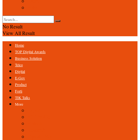
Event
Foto
No Result
View All Result
Home
TOP Digital Awards
Business Solution
Telco
Digital
E-Gov
Product
Forti
TIK Talks
More
Expert
ICT Profile
Fintech
Research
Tips & Trick