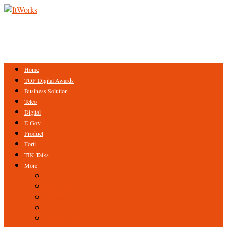
Home
TOP Digital Awards
Business Solution
Telco
Digital
E-Gov
Product
Forti
TIK Talks
More
Expert
ICT Profile
Fintech
Research
Tips & Trick