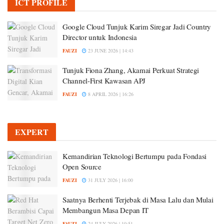
ICT PROFILE
Google Cloud Tunjuk Karim Siregar Jadi Country
Director untuk Indonesia
FAUZI
23 JUNE 2026 | 14:43
Tunjuk Fiona Zhang, Akamai Perkuat Strategi
Channel-First Kawasan APJ
FAUZI
8 APRIL 2026 | 16:26
EXPERT
Kemandirian Teknologi Bertumpu pada Fondasi
Open Source
FAUZI
31 JULY 2026 | 16:00
Saatnya Berhenti Terjebak di Masa Lalu dan Mulai
Membangun Masa Depan IT
FAUZI
24 JULY 2026 | 10:51