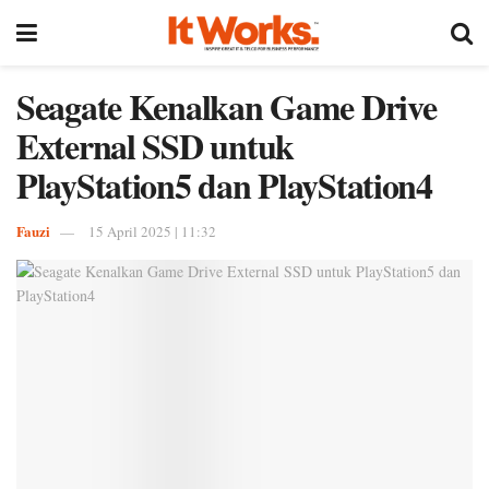
Seagate Kenalkan Game Drive
External SSD untuk
PlayStation5 dan PlayStation4
Fauzi
15 April 2025 | 11:32