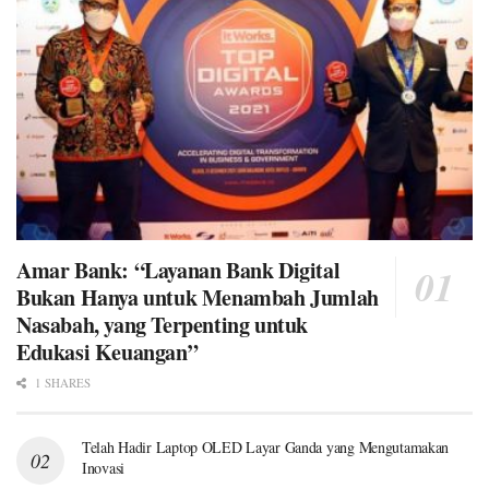
Amar Bank: “Layanan Bank Digital
Bukan Hanya untuk Menambah Jumlah
Nasabah, yang Terpenting untuk
Edukasi Keuangan”
1 SHARES
Telah Hadir Laptop OLED Layar Ganda yang Mengutamakan
Inovasi