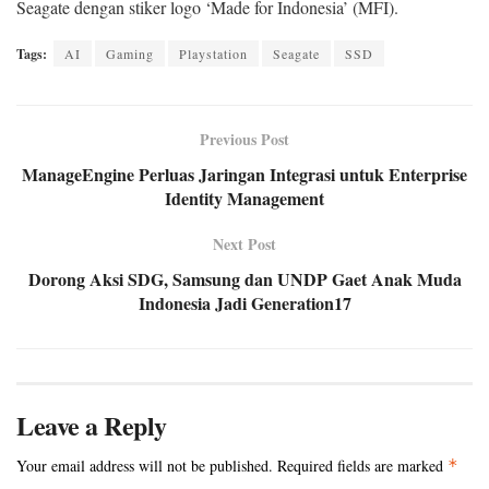
Seagate dengan stiker logo ‘Made for Indonesia’ (MFI).
Tags:
AI
Gaming
Playstation
Seagate
SSD
Previous Post
ManageEngine Perluas Jaringan Integrasi untuk Enterprise
Identity Management
Next Post
Dorong Aksi SDG, Samsung dan UNDP Gaet Anak Muda
Indonesia Jadi Generation17
Leave a Reply
Your email address will not be published.
Required fields are marked
*