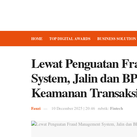
HOME
TOP DIGITAL AWARDS
BUSINESS SOLUTION
Lewat Penguatan F
System, Jalin dan B
Keamanan Transaksi 
Fauzi
Fintech
10 December 2025 | 20:46
rubrik: