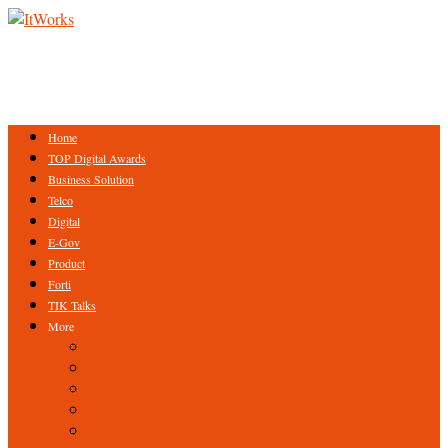
Home
TOP Digital Awards
Business Solution
Telco
Digital
E-Gov
Product
Forti
TIK Talks
More
Expert
ICT Profile
Fintech
Research
Tips & Trick