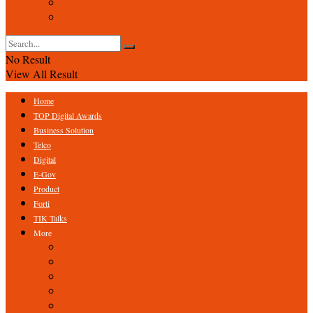
Event
Foto
No Result
View All Result
Home
TOP Digital Awards
Business Solution
Telco
Digital
E-Gov
Product
Forti
TIK Talks
More
Expert
ICT Profile
Fintech
Research
Tips & Trick