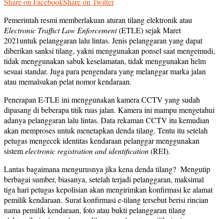
Share on Facebook
Share on Twitter
Pemerintah resmi memberlakuan aturan tilang elektronik atau
Electronic Traffict Law Enforcement
(ETLE) sejak Maret
2021untuk pelanggaran lalu lintas. Jenis pelanggaran yang dapat
diberikan sanksi tilang, yakni menggunakan ponsel saat mengemudi,
tidak menggunakan sabuk keselamatan, tidak menggunakan helm
sesuai standar. Juga para pengendara yang melanggar marka jalan
atau memalsukan pelat nomor kendaraan.
Penerapan E-TLE ini menggunakan kamera CCTV yang sudah
dipasang di beberapa titik ruas jalan. Kamera ini mampu mengetahui
adanya pelanggaran lalu lintas. Data rekaman CCTV itu kemudian
akan memproses untuk menetapkan denda tilang. Tentu itu setelah
petugas mengecek identitas kendaraan pelanggar menggunakan
sistem
electronic registration and identification
(REI).
Lantas bagaimana mengurusnya jika kena denda tilang? Mengutip
berbagai sumber, biasanya, setelah terjadi pelanggaran, maksimal
tiga hari petugas kepolisian akan mengirimkan konfirmasi ke alamat
pemilik kendaraan. Surat konfirmasi e-tilang tersebut berisi rincian
nama pemilik kendaraan, foto atau bukti pelanggaran tilang