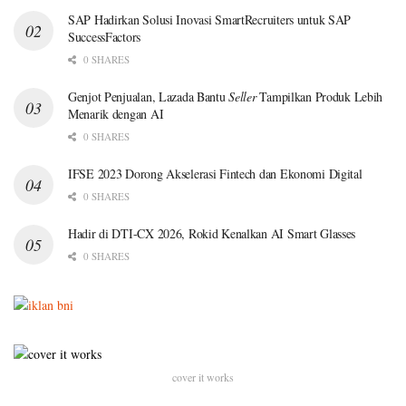
SAP Hadirkan Solusi Inovasi SmartRecruiters untuk SAP
SuccessFactors
0 SHARES
Genjot Penjualan, Lazada Bantu
Seller
Tampilkan Produk Lebih
Menarik dengan AI
0 SHARES
IFSE 2023 Dorong Akselerasi Fintech dan Ekonomi Digital
0 SHARES
Hadir di DTI-CX 2026, Rokid Kenalkan AI Smart Glasses
0 SHARES
cover it works