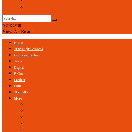
Event
Foto
No Result
View All Result
Home
TOP Digital Awards
Business Solution
Telco
Digital
E-Gov
Product
Forti
TIK Talks
More
Expert
ICT Profile
Fintech
Research
Tips & Trick