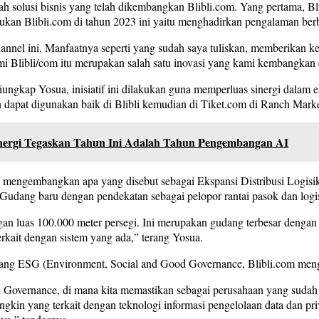
 solusi bisnis yang telah dikembangkan Blibli.com. Yang pertama, Bl
kukan Blibli.com di tahun 2023 ini yaitu menghadirkan pengalaman ber
annel ini. Manfaatnya seperti yang sudah saya tuliskan, memberikan 
ami Blibli/com itu merupakan salah satu inovasi yang kami kembangkan 
diungkap Yosua, inisiatif ini dilakukan guna memperluas sinergi dalam
n dapat digunakan baik di Blibli kemudian di Tiket.com di Ranch Marke
Energi Tegaskan Tahun Ini Adalah Tahun Pengembangan AI
elah mengembangkan apa yang disebut sebagai Ekspansi Distribusi Logis
 Gudang baru dengan pendekatan sebagai pelopor rantai pasok dan logis
n luas 100.000 meter persegi. Ini merupakan gudang terbesar dengan
kait dengan sistem yang ada,” terang Yosua.
bidang ESG (Environment, Social and Good Governance, Blibli.com me
 Governance, di mana kita memastikan sebagai perusahaan yang sudah m
in yang terkait dengan teknologi informasi pengelolaan data dan privas