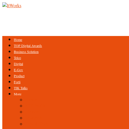
Home
TOP Digital Awards
Business Solution
Telco
Digital
E-Gov
Product
Forti
TIK Talks
More
Expert
ICT Profile
Fintech
Research
Tips & Trick