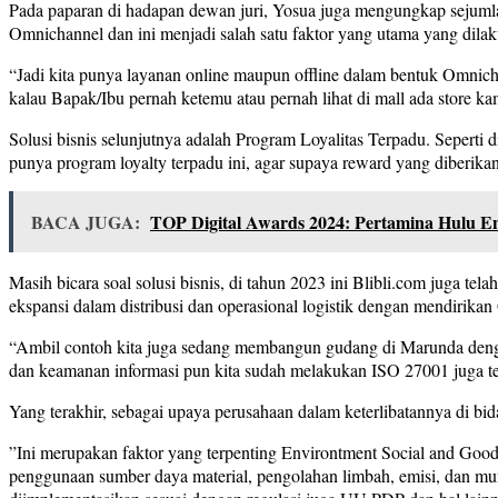
Pada paparan di hadapan dewan juri, Yosua juga mengungkap sejumlah
Omnichannel dan ini menjadi salah satu faktor yang utama yang dila
“Jadi kita punya layanan online maupun offline dalam bentuk Omnich
kalau Bapak/Ibu pernah ketemu atau pernah lihat di mall ada store k
Solusi bisnis selunjutnya adalah Program Loyalitas Terpadu. Seperti 
punya program loyalty terpadu ini, agar supaya reward yang diberika
BACA JUGA:
TOP Digital Awards 2024: Pertamina Hulu 
Masih bicara soal solusi bisnis, di tahun 2023 ini Blibli.com juga t
ekspansi dalam distribusi dan operasional logistik dengan mendirikan
“Ambil contoh kita juga sedang membangun gudang di Marunda denga
dan keamanan informasi pun kita sudah melakukan ISO 27001 juga ter
Yang terakhir, sebagai upaya perusahaan dalam keterlibatannya di 
”Ini merupakan faktor yang terpenting Environtment Social and Good
penggunaan sumber daya material, pengolahan limbah, emisi, dan mungk