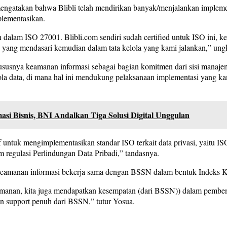
a mengatakan bahwa Blibli telah mendirikan banyak/menjalankan impl
plementasikan.
 dalam ISO 27001. Blibli.com sendiri sudah certified untuk ISO ini, k
lah yang mendasari kemudian dalam tata kelola yang kami jalankan,” un
khususnya keamanan informasi sebagai bagian komitmen dari sisi manaj
elola data, di mana hal ini mendukung pelaksanaan implementasi yang
si Bisnis, BNI Andalkan Tiga Solusi Digital Unggulan
if untuk mengimplementasikan standar ISO terkait data privasi, yaitu 
 regulasi Perlindungan Data Pribadi,” tandasnya.
keamanan informasi bekerja sama dengan BSSN dalam bentuk Indeks K
amanan, kita juga mendapatkan kesempatan (dari BSSN)) dalam pemb
 support penuh dari BSSN,” tutur Yosua.